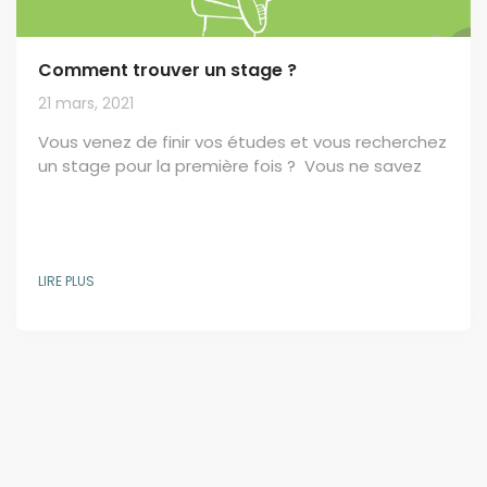
Comment trouver un stage ?
21 mars, 2021
Vous venez de finir vos études et vous recherchez
un stage pour la première fois ? Vous ne savez
pas où et comment trouver des offres de stage ?
Voici nos conseils pour vous aider à trouver votre
future entreprise. Les stages deviennent de plus
en plus importants alors que le marché du travail
LIRE PLUS
des diplômés devient plus concurrentiel. Les
stages sont maintenant presque une nécessité
pour tout diplômé ; les employeurs...