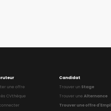
cruteur
Candidat
ter une offre
Trouver un
Stage
cès CVthèque
Trouver une
Alternance
connecter
Trouver une offre d'Empl