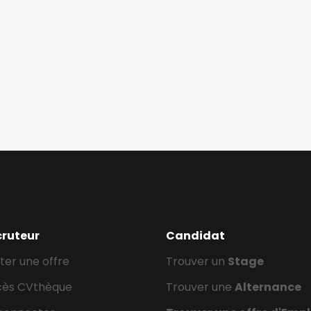
cruteur
Candidat
ter une offre
Trouver un
Stage
cès CVthèque
Trouver une
Alternance