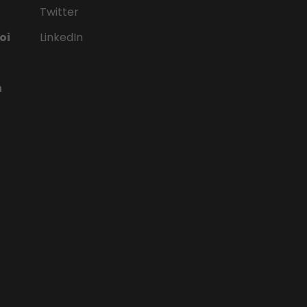
Twitter
oi
LinkedIn
n