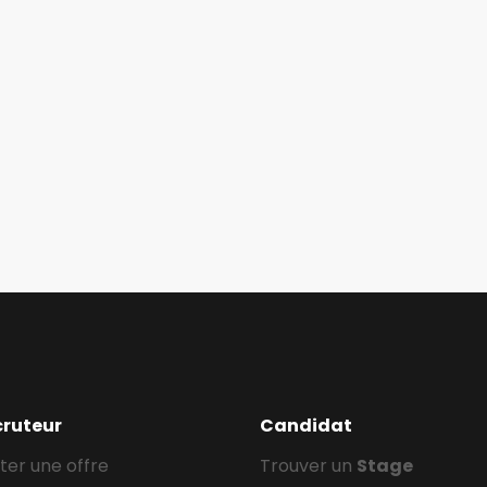
cruteur
Candidat
ter une offre
Trouver un
Stage