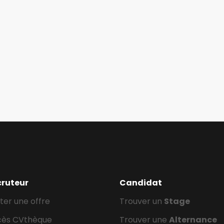
cruteur
Candidat
ter une offre
Trouver un
Stage
cès CVthèque
Trouver une
Alternance