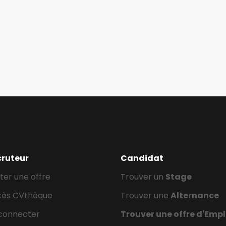
cruteur
Candidat
ter une offre
Trouver un
Stage
cès CVthèque
Trouver une
Alternance
connecter
Trouver une offre d'Empl