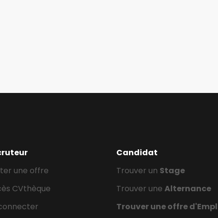
cruteur
Candidat
ter une offre
Trouver un
Stage
cès CVthèque
Trouver une
Alternance
connecter
Trouver une offre d'Empl