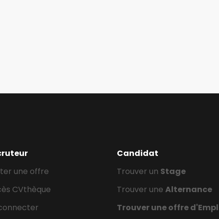
cruteur
Candidat
ter une offre
Trouver un
Stage
cès CVthèque
Trouver une
Alternance
connecter
Trouver une offre d'Empl