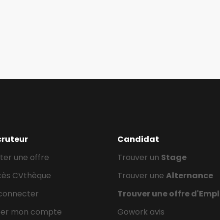
cruteur
Candidat
ter une offre
Trouver un
Stage
cès CVthèque
Trouver une
Alternance
connecter
Trouver une offre d'Empl
éer mon compte
Gowork avis