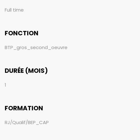
Full time
FONCTION
BTP_gros_second_oeuvre
DURÉE (MOIS)
1
FORMATION
RJ/Qualif/BEP_CAP