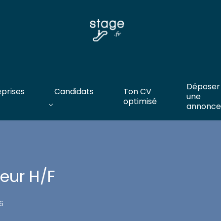
Déposer
eprises
Candidats
Ton CV
une
optimisé
annonce
eur H/F
6