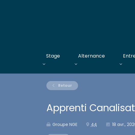
Stage
Alternance
Entr
Retour
Apprenti Canalisat
Groupe NGE
44
18 avr., 202