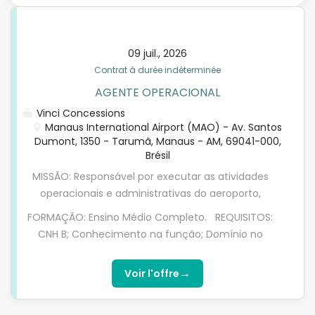
09 juil., 2026
Contrat à durée indéterminée
AGENTE OPERACIONAL
Vinci Concessions
Manaus International Airport (MAO) - Av. Santos
Dumont, 1350 - Tarumã, Manaus - AM, 69041-000,
Brésil
MISSÃO: Responsável por executar as atividades
operacionais e administrativas do aeroporto,
fiscalizando e fazendo cumprir as regras da
FORMAÇÃO: Ensino Médio Completo. REQUISITOS:
aviação civil e segurança operacional.
CNH B; Conhecimento na função; Domínio no
Desempenhar atividades no terminal de
pacote office. Na VINCI Airports, o bem-estar
passageiros e pátio, atender aos usuários e
dos nossos colaboradores é nossa prioridade e, ao
→
Voir l'offre
clientes, prestar esclarecimentos quanto as
integrar nossa equipe, você terá acesso a: Plano de
atividades e rotinas aeroportuárias, monitorando as
Saúde e Odontológico: cobertura completa com a
atividades operacionais e os níveis de qualidade e