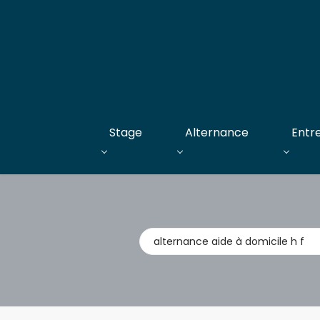
Stage
Alternance
Entr
Métier,
entreprise,
stage,
alternance