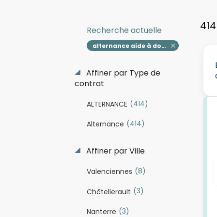
414
Recherche actuelle
alternance aide à domicile h f
Affiner par Type de
contrat
(414)
ALTERNANCE
(414)
Alternance
Affiner par Ville
(8)
Valenciennes
(3)
Châtellerault
(3)
Nanterre