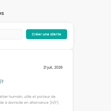
es
21 juil., 2026
/F
tier humain, utile et porteur de
Aide à domicile en alternance (H/F)
ut en étant accompagné(e) sur le