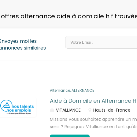
pays
 offres alternance aide à domicile h f trouvé
Envoyez moi les
annonces similaires
Alternance, ALTERNANCE
Aide à Domicile en Alternance H
VITALLIANCE
Hauts-de-France
Missions Vous souhaitez apprendre un mé
sens ? Rejoignez Vitalliance en tant qu'
et formez-vous à un métier d'avenir to