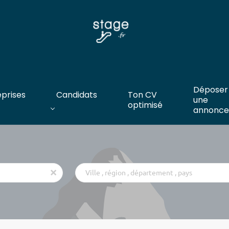
Déposer
eprises
Candidats
Ton CV
une
optimisé
annonce
Ville
x
,
région
,
département
,