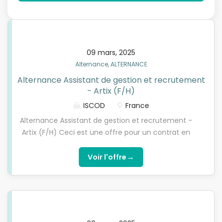
09 mars, 2025
Alternance, ALTERNANCE
Alternance Assistant de gestion et recrutement
- Artix (F/H)
ISCOD
France
Alternance Assistant de gestion et recrutement -
Artix (F/H) Ceci est une offre pour un contrat en
ALTERNANCE. Vous devez être titulaire d’un
BACCALAUREAT et remplir les critères d’éligibilité.
→
Voir l'offre
Qui sommes-nous ?L’ISCOD, spécialiste de la
formation en Digital Learning, recherche pour son
entreprise partenaire, spécialisée sur les
recrutements en intérim, un(e) assistant(e) de
gestion et recrutement en alternance, pour