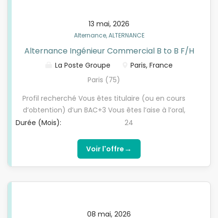
souhaité
13 mai, 2026
Alternance, ALTERNANCE
Alternance Ingénieur Commercial B to B F/H
La Poste Groupe
Paris, France
Paris (75)
Profil recherché Vous êtes titulaire (ou en cours
d’obtention) d’un BAC+3 Vous êtes l’aise à l’oral,
excellent relationnel Vous avez une forte capacité
Durée (Mois):
24
d’adaptation et autonome Vous aimez challenges
commerciaux et letravail en équipe Vous maitrisez
→
Voir l'offre
les outils digitaux et vous vous intéressez aux sujets
data / IA / CRM Vous avez moins de 30 ans (sauf
exceptions L.6222-2 du code du travail) Permis B
souhaité
08 mai, 2026