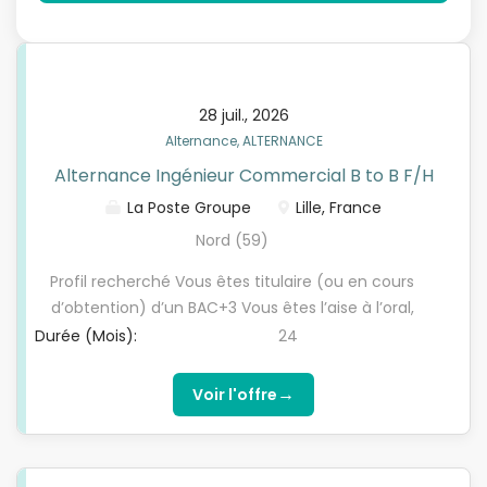
28 juil., 2026
Alternance, ALTERNANCE
Alternance Ingénieur Commercial B to B F/H
La Poste Groupe
Lille, France
Nord (59)
Profil recherché Vous êtes titulaire (ou en cours
d’obtention) d’un BAC+3 Vous êtes l’aise à l’oral,
excellent relationnel Vous avez une forte capacité
Durée (Mois):
24
d’adaptation et autonome Vous aimez challenges
commerciaux et letravail en équipe Vous maitrisez
→
Voir l'offre
les outils digitaux et vous vous intéressez aux sujets
data / IA / CRM Vous avez moins de 30 ans (sauf
exceptions L.6222-2 du code du travail) Permis B