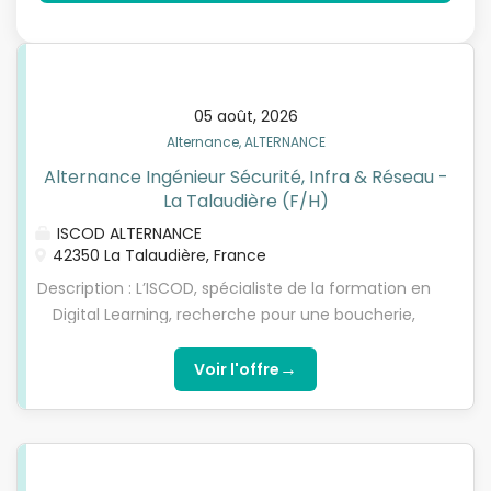
05 août, 2026
Alternance, ALTERNANCE
Alternance Ingénieur Sécurité, Infra & Réseau -
La Talaudière (F/H)
ISCOD ALTERNANCE
42350 La Talaudière, France
Description : L’ISCOD, spécialiste de la formation en
Digital Learning, recherche pour une boucherie,
un(e) Ingénieur Sécurité, Infra Réseau en contrat
d'apprentissage, pour préparer l’une de nos
→
Voir l'offre
formations diplômantes reconnues par l'Etat de
niveau 5 à niveau 7 (Bac+2, Bachelor/Bac+3 ou
Mastère/Bac+5). Choisissez l’alternance nouvelle
génération avec l'ISCOD ! Missions : Administrer et