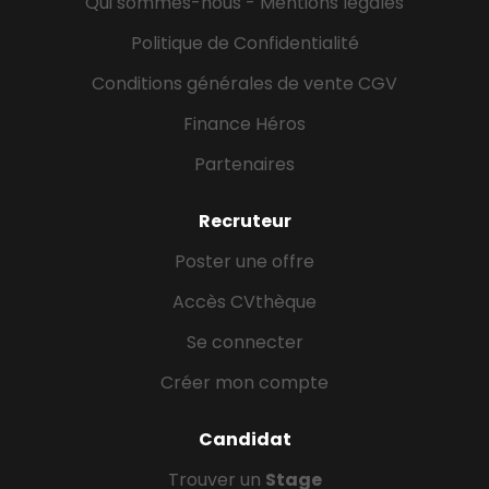
Qui sommes-nous - Mentions légales
informatiques. Vous possédez un bon niveau
d’anglais, à l’écrit comme à l’oral, et souhaitez
Politique de Confidentialité
évoluer dans un contexte...
Conditions générales de vente CGV
Finance Héros
Partenaires
Recruteur
Poster une offre
Accès CVthèque
Se connecter
Créer mon compte
Candidat
Trouver un
Stage