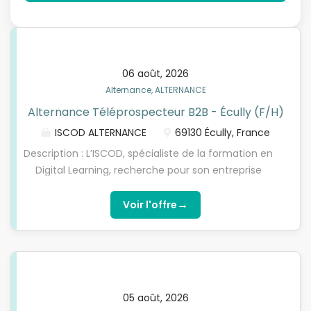
06 août, 2026
Alternance, ALTERNANCE
Alternance Téléprospecteur B2B - Écully (F/H)
ISCOD ALTERNANCE
69130 Écully, France
Description : L’ISCOD, spécialiste de la formation en
Digital Learning, recherche pour son entreprise
partenaire, société de courtage en énergie, un(e)
Téléprospecteur B2B H/F en contrat
→
Voir l'offre
d'apprentissage , pour préparer l’une de nos
formations diplômantes reconnues par l'Etat de
niveau 5 à niveau 7 (Bac+2, Bachelor/Bac+3 et
Mastère/Bac+5) Optez pour l’alternance nouvelle
génération avec l'ISCOD ! Missions : Missions
05 août, 2026
détaillées ● Appels sortants ● Présentation claire et