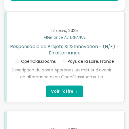
12 mars, 2025
Alternance, ALTERNANCE
Responsable de Projets SI & Innovation - (H/F) -
En alternance
OpenClassrooms
Pays de la Loire, France
Description du poste Apprenez un métier d’avenir
en alternance avec OpenClassrooms. Un
partenaire de l’école OpenClassrooms recherche
un Responsable de Projets SI & Innovation - (H/F)
→
Voir l'offre
en alternance, pour préparer une de ses
formations diplômantes reconnues par l’État.
Attention : cette offre ne s’adresse qu’aux
candidats à l’alternance qui effectuent leur
formation avec OpenClassrooms. Seules les