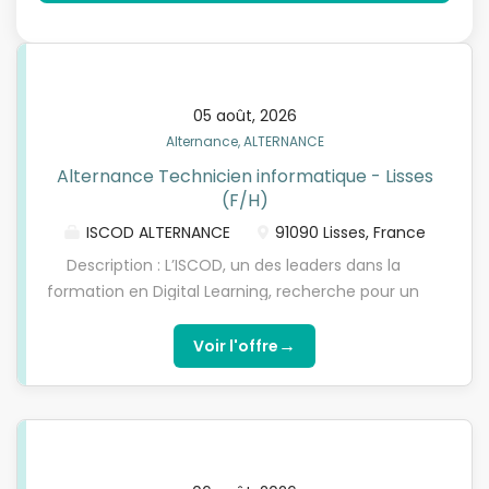
05 août, 2026
Alternance, ALTERNANCE
Alternance Technicien informatique - Lisses
(F/H)
ISCOD ALTERNANCE
91090 Lisses, France
Description : L’ISCOD, un des leaders dans la
formation en Digital Learning, recherche pour un
acteur de référence du diagnostic médical, un(e)
Technicien informatique sur Lisses en contrat
→
Voir l'offre
d'apprentissage. Ce poste vous permettra de
développer des compétences clés tout en
préparant l'une de nos formations diplômantes,
reconnues par l'État, de niveau 5 à niveau 7 (Bac+2,
Bachelor/Bac+3, ou Mastère/Bac+5). Missions :