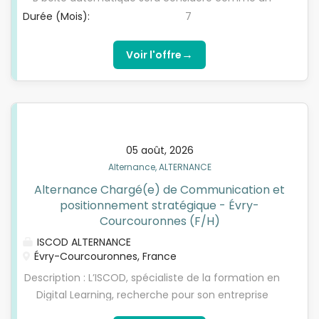
équipe • Organisation, rigueur et réactivité • Sens
permis en cours) Justifier d'un niveau 3ème au
Durée (Mois):
7
du service client et bonnes capacités de
minimum Etre éligible au contrat d'apprentissage
communication • Capacité à gérer les...
(- de 30 ans /pas de limite d'âge pour les
→
Voir l'offre
personnes possédant une RQTH) ou de
professionnalisation (demandeurs d’emploi de + 30
ans)
05 août, 2026
Alternance, ALTERNANCE
Alternance Chargé(e) de Communication et
positionnement stratégique - Évry-
Courcouronnes (F/H)
ISCOD ALTERNANCE
Évry-Courcouronnes, France
Description : L’ISCOD, spécialiste de la formation en
Digital Learning, recherche pour son entreprise
partenaire, Spécialisée dans les Ressources