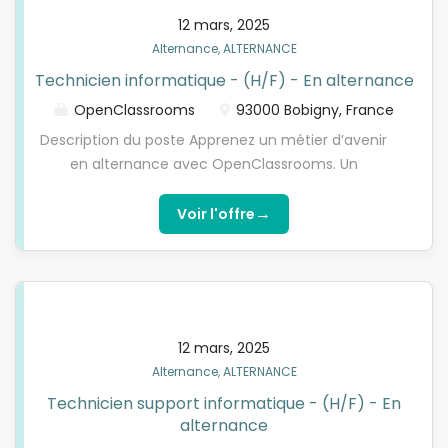
travailler en autonomie.
et logiciels (FAQ)
12 mars, 2025
Alternance, ALTERNANCE
Technicien informatique - (H/F) - En alternance
OpenClassrooms
93000 Bobigny, France
Description du poste Apprenez un métier d’avenir
en alternance avec OpenClassrooms. Un
partenaire de l’école OpenClassrooms recherche
un Technicien informatique - (H/F) - En alternance
→
Voir l'offre
en alternance, pour préparer une de ses
formations diplômantes reconnues par l’État.
Attention : cette offre ne s’adresse qu’aux
candidats à l’alternance qui effectuent leur
formation avec OpenClassrooms. Seules les
12 mars, 2025
candidatures répondant à ces critères seront
Alternance, ALTERNANCE
étudiées. Avec OpenClassrooms, vous apprendrez
Technicien support informatique - (H/F) - En
un métier avec une pédagogie mêlant 20% de
alternance
théorie et 80% de pratique. Résultat : à l’issue de