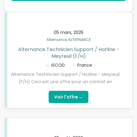
05 mars, 2025
Alternance, ALTERNANCE
Alternance Technicien Support / Hotline -
Meyreuil (F/H)
ISCOD
France
Alternance Technicien Support / Hotline - Meyreuil
(F/H) Ceci est une offre pour un contrat en
ALTERNANCE. Vous devez être titulaire d’un
BACCALAUREAT et remplir les critères d’éligibilité.
→
Voir l'offre
Qui sommes-nous ?L’ISCOD, spécialiste de la
formation en Digital Learning, recherche un(e)
Technicien Hotline en contrat d'apprentissage pour
préparer l’une de nos formations diplômantes
reconnues par l'État de niveau 5 à niveau 7 (Bac+2,