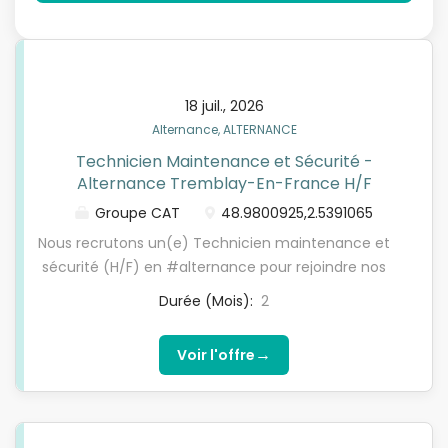
18 juil., 2026
Alternance, ALTERNANCE
Technicien Maintenance et Sécurité -
Alternance Tremblay-En-France H/F
Groupe CAT
48.9800925,2.5391065
Nous recrutons un(e) Technicien maintenance et
sécurité (H/F) en #alternance pour rejoindre nos
équipes sur notre site de Tremblay-en-France
Durée (Mois):
2
(93). Le Groupe CAT recherche un(e) alternant(e)
en Génie Industriel & Maintenance pour
→
Voir l'offre
accompagner ses équipes techniques et
opérationnelles dans l'amélioration continue de ses
activités. Au sein d'un environnement industriel
exigeant et innovant, vous participerez à des