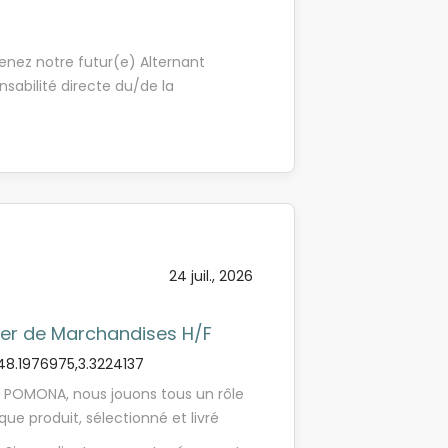
enez notre futur(e) Alternant
nsabilité directe du/de la
 de la qualité de la production et
iène industrielle, de la santé
nt. Vous êtes en relation permanente
les services supports du siège
onsable QHSE , vos missions sont : -
égie QHSE du groupe sur le
buer à la mise en place, le suivi et
24 juil., 2026
ormes et référentiels (ISO 9001, ISO
ementations en vigueur - Participer
 Management Intégré (SMI) -
ier de Marchandises H/F
ration QHSE - Participer aux audits
8.1976975,3.3224137
 POMONA, nous jouons tous un rôle
que produit, sélectionné et livré
cantine, un boulanger, un boucher,