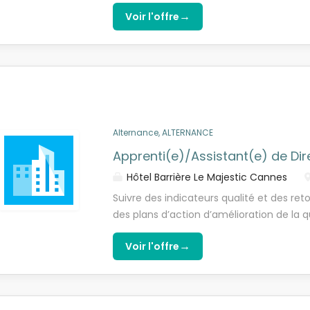
tant que collaborateur en apprentissage
relationnel et esprit d'équipe * À l'aise 
→
Voir l'offre
distanciel avec le centre AFTRAL de Toul
nous rejoindre ? * Une alternance profe
bénéficier d'un accompagnement cohéren
reconnu * Un encadrement bienveillant e
formation Tu prépareras un Titre Profess
parcours * Une formation et une expér
alternance et en distanciel. Formation
secteur essentiel et porteur, offrant de 
: 1 jour en formation / 4 jours en entrep
l'issue de ton alternance, des opportunit
cadre de l'alternance Salaire selon la gr
groupe AFTRAL, en CDI ou dans la poursui
pratique directe au sein d'un centre AF
Alternance, ALTERNANCE
l'activité...
Apprenti(e)/Assistant(e) de Dir
Hôtel Barrière Le Majestic Cannes
Suivre des indicateurs qualité et des ret
des plans d’action d’amélioration de la q
de l’hôtel Suivre des normes et standards 
→
Voir l'offre
et réalisation d’audits internes Suivre d
Hôtel manager