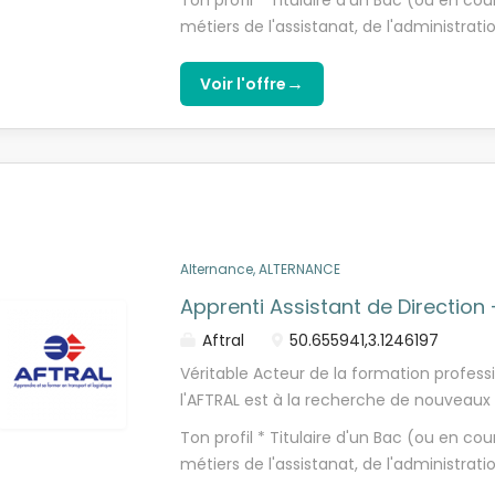
Ton profil * Titulaire d'un Bac (ou en cou
et stimulant. Dans le cadre de cette al
métiers de l'assistanat, de l'administration
ses propres apprentis. Tu intégreras do
l'oral comme à l'écrit * Organisé(e), ri
tant que collaborateur en apprentissage
relationnel et esprit d'équipe * À l'aise 
→
Voir l'offre
distanciel avec le centre AFTRAL de Toul
nous rejoindre ? * Une alternance profe
bénéficier d'un accompagnement cohéren
reconnu * Un encadrement bienveillant e
formation Tu prépareras un Titre Profess
parcours * Une formation et une expér
alternance et en distanciel. Formation
secteur essentiel et porteur, offrant de 
: 1 jour en formation / 4 jours en entrep
l'issue de ton alternance, des opportunit
cadre de l'alternance Salaire selon la gr
groupe AFTRAL, en CDI ou dans la poursui
pratique directe au sein d'un centre AF
Alternance, ALTERNANCE
l'activité...
Apprenti Assistant de Directio
Aftral
50.655941,3.1246197
Véritable Acteur de la formation professi
l'AFTRAL est à la recherche de nouveaux 
vous ! Venez rejoindre une équipe et un 
Ton profil * Titulaire d'un Bac (ou en cou
et stimulant. Dans le cadre de cette al
métiers de l'assistanat, de l'administration
ses propres apprentis. Tu intégreras do
l'oral comme à l'écrit * Organisé(e), ri