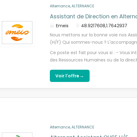
Alternance, ALTERNANCE
Assistant de Direction en Alter
Emeis
48.9217608,1.7642937
Nous mettons sur la bonne voie nos Assi
(H/F) Qui sommes-nous ? L'accompagnem
chaque personne fragilisée Nous sommes
Ce poste est fait pour vous si : - Vous 
aides-soignant.e.s, auxiliaires de vie, ré
des Ressources Humaines ou de la direct
cuisinier.ère.s, gouvernant.e.s, et métie
Vous recherchez l'utilité au quotidien et
auprès des plus fragiles : · Au sein de no
l'accompagnement des plus fragiles ; - 
→
Voir l'offre
sein de nos cliniques de soins médicaux 
relationnelles, d'adaptation, d'écoute ; 
cliniques de santé mentale · Avec des se
d'avancer à nos côtés.
proposons à chacune des personnes don
sur-mesure, avec une réponse à chaque
traitement et jusqu'à la réadaptation). 
chacune d'elles un projet de soins perso
(médical, psychique, humain et social) c
Alternance, ALTERNANCE
bénéficiaire est unique. Chez emeis, no