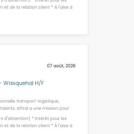
rs d'obtention) * Intérêt pour les
ternance, AFTRAL recrute et forme
 et de la relation client * À l'aise à
nc notre centre de Wasquehal en
goureux(se) et autonome * Bon
, tout en préparant ton diplôme en
avec les outils bureautiques Pourquoi
ouse. Un format idéal pour
ssionnalisante dans un groupe
t entre formation et terrain. Ta
t un suivi tout au long de ton
ionnel Assistant(e) de Direction en
ience pensées ensemble * Un
 diplômante reconnue Bac +2 Rythme
réelles perspectives d'emploi À
rise Formation 100 % financée dans le
és pourront s'ouvrir au sein du
ille apprentissage en vigueur Mise en
te de ton parcours professionnel.
07 août, 2026
TRAL Tes missions Au coeur de
n - Wasquehal H/F
onnelle transport-logistique,
talents. Aftral a une mission pour
environnement de travail valorisant
rs d'obtention) * Intérêt pour les
ternance, AFTRAL recrute et forme
 et de la relation client * À l'aise à
nc notre centre de Wasquehal en
goureux(se) et autonome * Bon