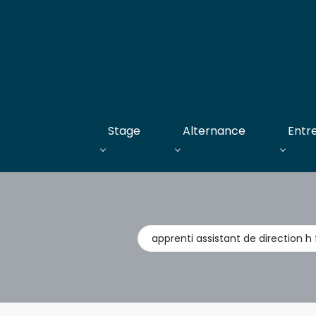
Stage
Alternance
Entr
Métier,
entreprise,
stage,
alternance