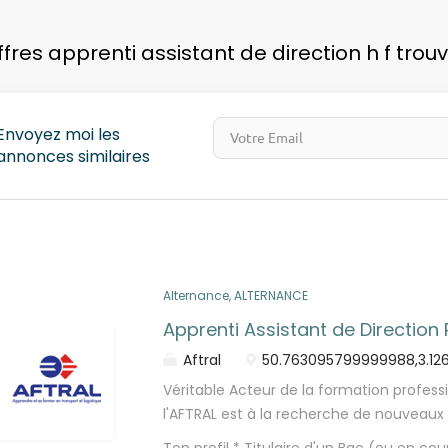
pays
offres apprenti assistant de direction h f trou
Envoyez moi les
annonces similaires
Alternance, ALTERNANCE
Apprenti Assistant de Direction
Aftral
50.763095799999988,3.12
Véritable Acteur de la formation professi
l'AFTRAL est à la recherche de nouveaux 
vous ! Venez rejoindre une équipe et un 