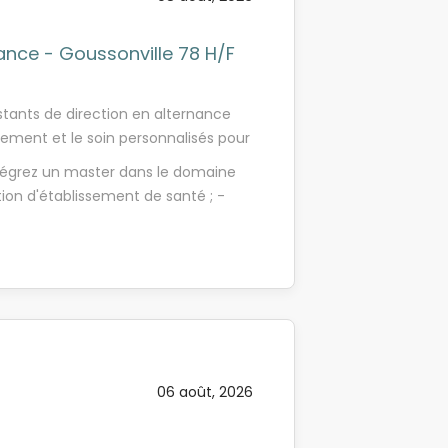
nance - Goussonville 78 H/F
stants de direction en alternance
ent et le soin personnalisés pour
 83 500médecins, infirmier.ère.s,
intégrez un master dans le domaine
éducateur.trice.s, psychologues,
ion d'établissement de santé ; -
rs d'appui engagé.e.s chaque jour
 souhaitez contribuer à
s maisons de retraite (EHPAD) · Au
Vous disposez de qualités
et de réadaptation · Au sein de nos
- Vous avez envie d'apprendre et
rvices d'aide à domicile. Nous
t nous prenons soin un parcours
 étape (de la prévention au
Nous construisons avec et pour
nnalisé qui intègre tous ses besoins
06 août, 2026
ar chaque résident.e, patient.e et
us sommes...