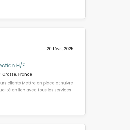
, tout en préparant ton diplôme en
avec les outils bureautiques Pourquoi
ouse. Un format idéal pour
ssionnalisante dans un groupe
t entre formation et terrain. Ta
t un suivi tout au long de ton
ionnel Assistant(e) de Direction en
ience pensées ensemble * Un
 diplômante reconnue Bac +2 Rythme
réelles perspectives d'emploi À
rise Formation 100 % financée dans le
és pourront s'ouvrir au sein du
ille apprentissage en vigueur Mise en
te de ton parcours professionnel.
20 févr., 2025
TRAL Tes missions Au coeur de
ection H/F
Grasse, France
ours clients Mettre en place et suivre
ualité en lien avec tous les services
de service liés à l’hôtellerie de luxe
’autres missions guidées par votre