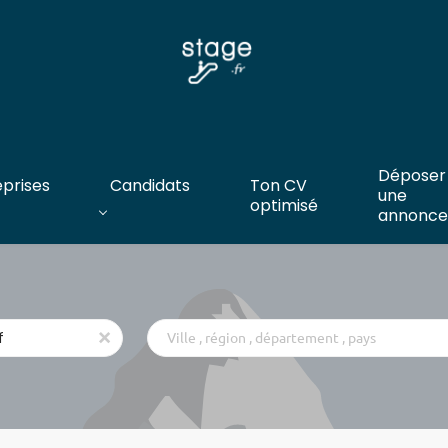
Déposer
eprises
Candidats
Ton CV
une
optimisé
annonce
Ville
x
,
région
,
département
,