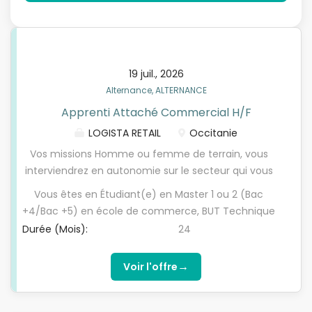
19 juil., 2026
Alternance, ALTERNANCE
Apprenti Attaché Commercial H/F
LOGISTA RETAIL
Occitanie
Vos missions Homme ou femme de terrain, vous
interviendrez en autonomie sur le secteur qui vous
sera confié. Accompagné(e) dans votre montée
Vous êtes en Étudiant(e) en Master 1 ou 2 (Bac
en compétences, vous interviendrez sur le terrain
+4/Bac +5) en école de commerce, BUT Technique
et gagnerez progressivement en autonomie sur
de commercialisation, Vous êtes doté d'un
Durée (Mois):
24
votre secteur, en contribuant au développement
excellent relationnel et accompagnez vos clients
du chiffre d'affaires, de la marge et des parts de
sur le long terme.
→
Voir l'offre
marché Vos responsabilités - Participer aux actions
de vente en appliquant la stratégie commerciale
de l'entreprise - Contribuer à l'atteinte des