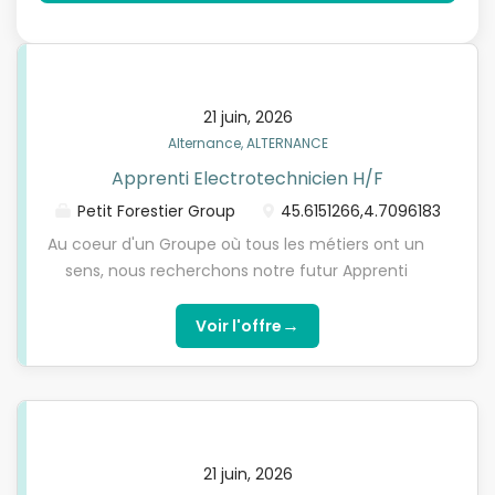
21 juin, 2026
Alternance, ALTERNANCE
Apprenti Electrotechnicien H/F
Petit Forestier Group
45.6151266,4.7096183
Au coeur d'un Groupe où tous les métiers ont un
sens, nous recherchons notre futur Apprenti
Electrotechnicien H/F pour un démarrage en
septembre 2026 au sein de notre agence de
→
Voir l'offre
Beauvallon. Chez Petit Forestier Group, chaque
collaborateur est un talent. Par votre expertise et
vos compétences vous contribuez à faire rayonner
notre raison d'être : améliorer la qualité de vie par
la maîtrise de la chaîne du Froid. Après une
21 juin, 2026
préqualification téléphonique faites par les