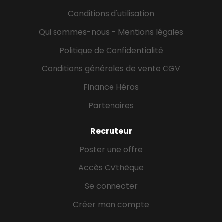
industriels sur la conception, l'intégration,
Conditions d'utilisation
l'amélioration et la maintenance de leurs
installations techniques. La raison d'être de notre
Qui sommes-nous - Mentions légales
entité est de contribuer à l'industrialisation de notre
Politique de Confidentialité
Région. Vos...
Conditions générales de vente CGV
Finance Héros
Partenaires
Recruteur
Poster une offre
Accès CVthèque
Se connecter
Créer mon compte