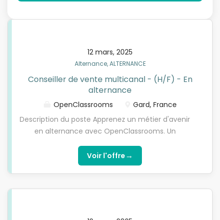
12 mars, 2025
Alternance, ALTERNANCE
Conseiller de vente multicanal - (H/F) - En
alternance
OpenClassrooms
Gard, France
Description du poste Apprenez un métier d'avenir
en alternance avec OpenClassrooms. Un
partenaire de l'école OpenClassrooms recherche
un Vendeur Conseil Omnicanal - (H/F) en
→
Voir l'offre
alternance, pour préparer une de ses formations
diplômantes reconnues par l'État. Attention : cette
offre ne s'adresse qu'aux candidats à l'alternance
qui effectuent leur formation avec
OpenClassrooms. Seules les candidatures