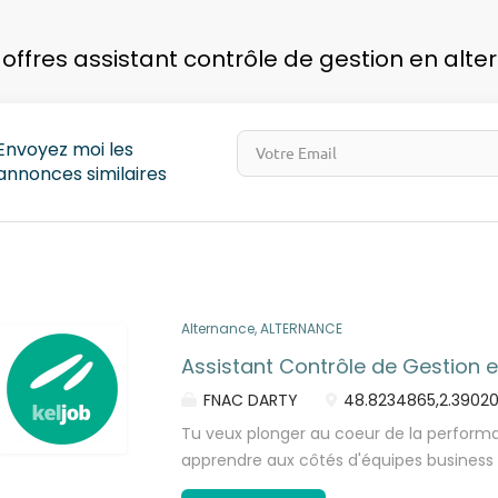
pays
 offres assistant contrôle de gestion en alte
Envoyez moi les
annonces similaires
Alternance, ALTERNANCE
Assistant Contrôle de Gestion 
FNAC DARTY
48.8234865,2.39020
Tu veux plonger au coeur de la perform
apprendre aux côtés d'équipes business
alternance et participe à la prise de dé