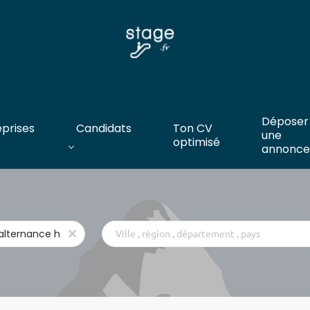
Déposer
eprises
Candidats
Ton CV
une
optimisé
annonce
Ville
x
,
région
,
département
,