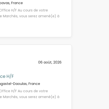
avas, France
! (Invitation aux tests...
Office H/F Au cours de votre
ice Marchés, vous serez amené(e) à
 le traitement des opérations de
alle des Marchés du groupe Crédit
financiers ...) ; Assurer la gestion
des opérations (échéances,
rmations sur les informations
ation et aux impératifs de gestion
es, reporting...). Le poste est à
06 août, 2026
 24 mois dans la région brestoise.
te annonce. Pensez à bien préciser
aré et rythme d'alternance), la
ice H/F
t proposer un CV en français. Votre
gastel-Daoulas, France
étez...
Office H/F Au cours de votre
ice Marchés, vous serez amené(e) à
 le traitement des opérations de
alle des Marchés du groupe Crédit