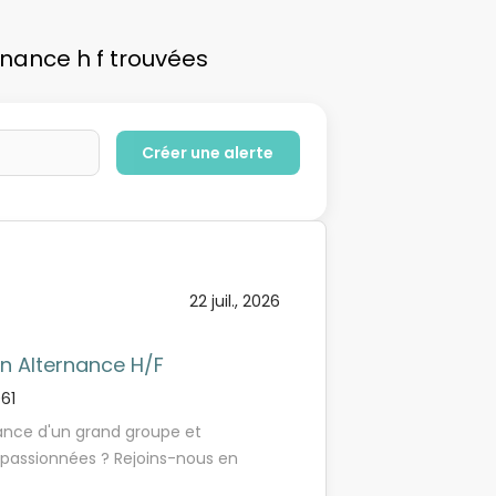
rnance h f trouvées
22 juil., 2026
en Alternance H/F
61
ance d'un grand groupe et
 passionnées ? Rejoins-nous en
cision commerciale grâce à tes