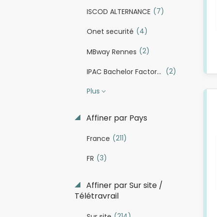
(7)
ISCOD ALTERNANCE
(4)
Onet securité
(2)
MBway Rennes
(2)
IPAC Bachelor Factory Lyon
Plus
Affiner par Pays
(211)
France
(3)
FR
Affiner par Sur site /
Télétravrail
(214)
Sur site