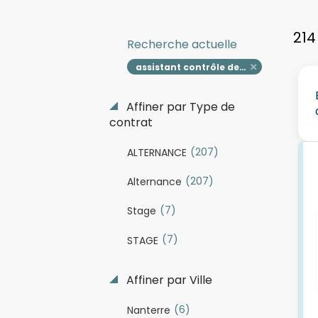
214
Recherche actuelle
assistant contrôle de gestion en alternance h f
Affiner par Type de
contrat
(207)
ALTERNANCE
(207)
Alternance
(7)
Stage
(7)
STAGE
Affiner par Ville
(6)
Nanterre