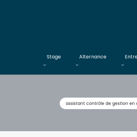
Stage
Alternance
Entr
Métier,
entreprise,
stage,
alternance