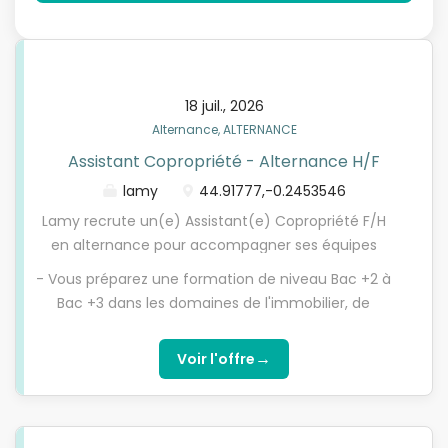
18 juil., 2026
Alternance, ALTERNANCE
Assistant Copropriété - Alternance H/F
lamy
44.91777,-0.2453546
Lamy recrute un(e) Assistant(e) Copropriété F/H
en alternance pour accompagner ses équipes
dans la gestion administrative et opérationnelle
- Vous préparez une formation de niveau Bac +2 à
d'un portefeuille de copropriétés. Rattaché(e) à un
Bac +3 dans les domaines de l'immobilier, de
Directeur service Copropriété , vous participerez au
l'assistanat ou de la gestion administrative. - Vous
bon fonctionnement des immeubles gérés et
êtes reconnu(e) pour votre sens du service client,
→
Voir l'offre
contribuerez à la satisfaction de nos clients. Vos
votre aisance relationnelle et votre capacité à
missions Au cours de votre alternance, vous serez
communiquer avec des interlocuteurs variés. -
amené(e) à : - Participer à l'organisation des
Vous faites preuve de rigueur, d'organisation et de
Assemblées Générales : préparation des
réactivité dans la gestion de vos missions. - Vous