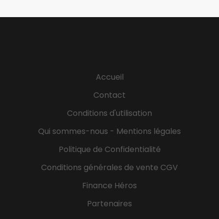
reconnues par l'Etat, de niveau 6,ou 7 :
Bachelor/Bac+3, Mastère/Bac+5. Optez pour
l’alternance nouvelle génération avec l'ISCOD
!ProfilFormation et certification • Diplôme : école,
universitaire, niveau bac+2/3 (Formation BTS :
secrétariat, immobilier ou gestion) • Expériences :
Accueil
Débutant accepté Profil recherché : • Autonome et
responsable, vous êtes investi et disposez de
Contact
bonnes capacités d’analyse. • Excellentes qualités
Conditions d'utilisation
relationnelles, sens de l’accueil et de l’écoute •
Qualités d’expression écrite et orale • Rigueur,
Qui sommes-nous - Mentions légales
autonomie, ponctualité et sens de l’organisation •
Politique de Confidentialité
Appétence à la...
Conditions générales de vente CGV
Finance Héros
Partenaires