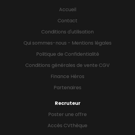
formation multi modalités (présentiel, digital,
sur vos projets. - Vous avez à coeur de déployer les
classe virtuelle) Sur les indications du Responsable
Accueil
processus de l'activité de façon rigoureuse, tout en
du Pôle Gestion et de votre tuteur : - Organisation
faisant preuve de curiosité et de prise d'initiative
Contact
et...
pour faire avancer vos projets.
Conditions d'utilisation
Qui sommes-nous - Mentions légales
Politique de Confidentialité
Conditions générales de vente CGV
Finance Héros
Partenaires
Recruteur
Poster une offre
Accès CVthèque