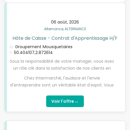
06 août, 2026
Alternance, ALTERNANCE
Hôte de Caisse - Contrat d'Apprentissage H/F
Groupement Mousquetaires
50.404107,2.872614
Sous la responsabilité de votre manager, vous avez
un rôle clé dans la satisfaction de nos clients en
étant disponible et bienveillant. En accueillant les
Chez Intermarché, l'audace et l'envie
clients au moment de leur passage en caisse, vous
d'entreprendre sont un véritable état d'esprit. Vous
participez à leur fidélisation. Vous effectuez
avez envie de vous investir et d'évoluer au sein
l'enregistrement des achats et réalisez
d'une équipe de passionnés et qui saura
→
Voir l'offre
l'encaissement dans le respect des procédures afin
reconnaître votre talent ? Dynamique et
d'assurer le bon déroulement du passage en
enthousiaste, vous avez un réel sens du contact
caisse. Vous êtes responsable de la bonne tenue
client et grâce à vos qualités relationnelles, vous
de votre caisse dans un objectif d'amélioration de
savez créer avec vos clients des liens de confiance