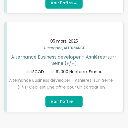
et identifier les clients potentielsPrendre des
→
Voir l'offre
de tes performances, l'entreprise offre une
rendez-vous qualifiés pour les commerciaux. Créer
évolution structurée et linéaire : de SDR (Sales
des opportunités commerciales pour l'équipe Sales
Development Representative) à BDR (Business...
dans notre CRM. Identifier les interlocuteurs clés
chez les prospects, décisionnaires lors du processus
de vente.
05 mars, 2025
Alternance, ALTERNANCE
Alternance Business developer - Asnières-sur-
Seine (F/H)
ISCOD
92000 Nanterre, France
Alternance Business developer - Asnières-sur-Seine
(F/H) Ceci est une offre pour un contrat en
ALTERNANCE. Vous devez être titulaire d’un
BACCALAUREAT et remplir les critères d’éligibilité.
→
Voir l'offre
Qui sommes-nous ?L’ISCOD, spécialiste de la
formation en Digital Learning, recherche pour son
entreprise partenaire une plateforme digitale