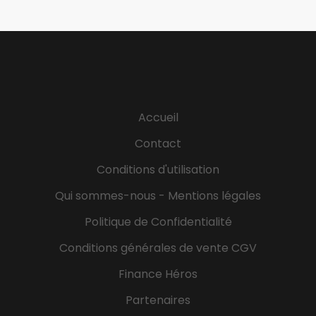
d'investissement immobilier, son Business
Developer (H/F) en contrat d'apprentissage, pour
préparer l’une de nos formations diplômantes
reconnues par l'Etat de niveau 7
(Mastère/Bac+5).Optez pour l’alternance nouvelle
génération avec l'ISCOD !ProfilVous avez une
excellente maîtrise de la langue française Vous
Accueil
avez une appétence pour le commercial, et êtes
prêt(e) à être formé(e), Vous êtes une personne
Contact
flexible et réactive Missions très complètes avec
Conditions d'utilisation
forte autonomie rapidement après la
formation.MissionsProspection et développement
Qui sommes-nous - Mentions légales
de partenariats : Développement de stratégies
commerciales et analyses de marché : identifier
Politique de Confidentialité
des opportunités...
Conditions générales de vente CGV
Finance Héros
Partenaires