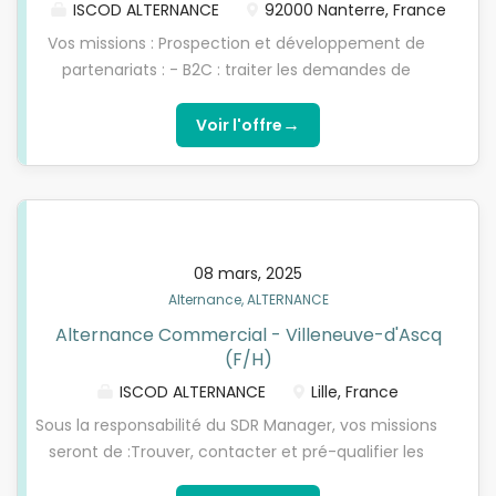
ISCOD ALTERNANCE
92000 Nanterre, France
Vos missions : Prospection et développement de
partenariats : - B2C : traiter les demandes de
contact et organiser des rendez-vous pour
accompagner les nouveaux investisseurs sur la
→
Voir l'offre
plateforme - B2B : démarcher des professionnels
de l'immobilier et de la gestion de patrimoine pour
établir des partenariats durables, puis animer ces
professionnels avec le reste de l'équipe
commercialeDéveloppement de stratégies
08 mars, 2025
commerciales et analyses de marché : identifier
Alternance, ALTERNANCE
des opportunités commerciales via des études de
Alternance Commercial - Villeneuve-d'Ascq
marché, contribuer à l'élaboration de stratégies
(F/H)
commerciales et fournir des supports de vente à
l'équipe commerciale Growth Hacking & Acquisition
ISCOD ALTERNANCE
Lille, France
: mettre en place des techniques de scrapping et
Sous la responsabilité du SDR Manager, vos missions
de growth hacking, gérer l'acquisition via CRM
seront de :Trouver, contacter et pré-qualifier les
(HubSpot) et maintenir une relation avec les
leads par téléphone. Analyser le besoin du prospect
partenaires actuels Évolution du poste : en fonction