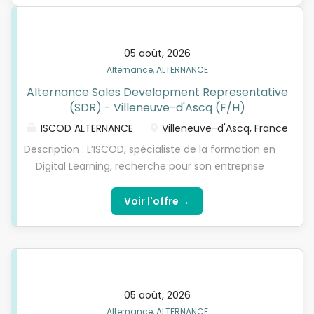
05 août, 2026
Alternance, ALTERNANCE
Alternance Sales Development Representative
(SDR) - Villeneuve-d'Ascq (F/H)
ISCOD ALTERNANCE
Villeneuve-d'Ascq, France
Description : L’ISCOD, spécialiste de la formation en
Digital Learning, recherche pour son entreprise
partenaire, un cabinet d'audit et de courtage en
énergie, un(e) Commercial sédentaire BtoB en
→
Voir l'offre
contrat d'apprentissage, pour préparer l’une de nos
formations diplômantes reconnues par l'Etat de
niveau 5 à niveau 7 (Bac+2, Bachelor/Bac+3 ou
Mastère/Bac+5). Choisissez l’alternance nouvelle
génération avec l'ISCOD ! Missions : Rattaché(e) au
05 août, 2026
SDR Manager et après une formation initiale à nos
Alternance, ALTERNANCE