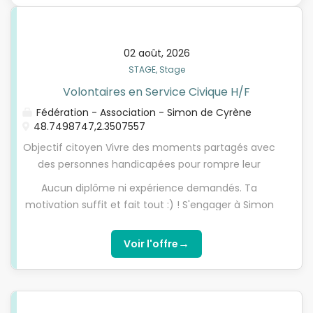
02 août, 2026
STAGE, Stage
Volontaires en Service Civique H/F
Fédération - Association - Simon de Cyrène
48.7498747,2.3507557
Objectif citoyen Vivre des moments partagés avec
des personnes handicapées pour rompre leur
solitude. Durées: début Septembre pour une
Aucun diplôme ni expérience demandés. Ta
mission de 8 mois. Actions au quotidien Tes
motivation suffit et fait tout :) ! S'engager à Simon
missions: - Investis toi pleinement dans la vie des
de Cyrène, c'est : -Oser la rencontre, la réciprocité
maisons partagées : fêtes, rencontres, sorties,
des relations -Donner de son temps pour
→
Voir l'offre
animations, jeux, - Viens participer activement à
construire une société fraternelle avec des
tous les événements qui rythment la vie de la
personnes handicapées et valides. -Bénéficier
maison où tu vivras : activités choisies par chaque
d'une expérience humaine riche avant de te
résident, préparation des repas, organisation des
(re)lancer dans la vie professionnelle. -Vivre un