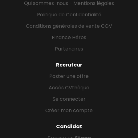
un diplôme de niveau BAC+2 à...
Qui sommes-nous - Mentions légales
Politique de Confidentialité
Conditions générales de vente CGV
Finance Héros
Partenaires
Recruteur
Poster une offre
Accès CVthèque
Se connecter
Créer mon compte
Candidat
Trouver un
Stage