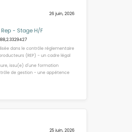
si, vous progresserez rapidement, au
entreprise qui sait accompagner
26 juin, 2026
s perspectives d'évolution. Stage à
 Rep - Stage H/F
8,2.3329427
lisée dans le contrôle réglementaire
s producteurs (REP) - un cadre légal
roduits sur le marché à financer et
ure, issu(e) d'une formation
en fin de vie. Intégré(e) à part
ntrôle de gestion - une appétence
tes les phases des missions de
et les données chiffrées est
mes agréés par l'État : - Prise de
vous êtes à l'aise avec le
ses auditées (françaises et
la structuration de conclusions
e collecte et de déclaration auprès
pe, instaurer un rapport de
 et contrôle de cohérence des
s, et vous impliquer de façon
lons et contrôle des justificatifs, -
ion « économie circulaire » ou «
rapports d'audit, - Contribution au
ble : Advolis Orfis intervient sur
de reporting. Des déplacements
 apportera : - Une formation initiale
25 juin, 2026