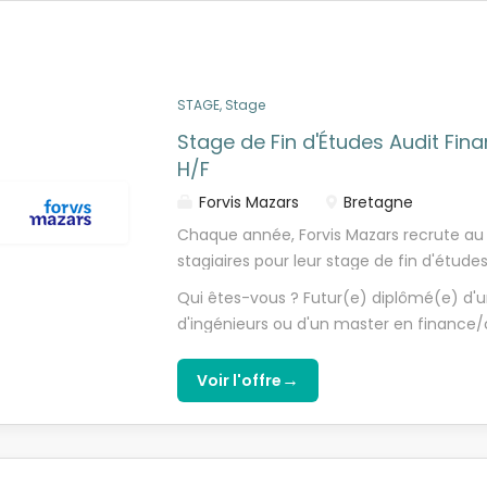
favoriser la collaboration Sans oublier : 
Envie de faire partie de l'aventure ? Alors
déjeuners, afterworks, team building pour
sportives pour bouger ensemble Des acti
impact
STAGE, Stage
Stage de Fin d'Études Audit Fin
H/F
Forvis Mazars
Bretagne
Chaque année, Forvis Mazars recrute au 
stagiaires pour leur stage de fin d'études
vous proposons : Après une phase de for
Qui êtes-vous ? Futur(e) diplômé(e) d
vous participerez à la réalisation de miss
d'ingénieurs ou d'un master en finance/
portefeuille de groupes ou d'ETI à enverg
curieux(se), impliqué(e). Vous aimez le t
d'associations de la région : - audit lé
d'esprit critique et avez le sens de l'init
→
Voir l'offre
audit contractuel - audit d'évaluation e
relationnel et vous vous adaptez facileme
responsables de missions, vous évoluere
non-spécialisation au sein de plusieurs s
Industrie, Services, Secteur Public). Vou