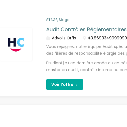
but de réussir au mieux votre stage. Ain
sein d'une équipe dynamique, dans une 
ses collaborateurs et leur offrir de belle
STAGE, Stage
pourvoir en...
Audit Contrôles Réglementaires
Advolis Orfis
48.86983499999998
Vous rejoignez notre équipe Audit spécia
des filières de responsabilité élargie de
qui oblige les entreprises mettant des p
Étudiant(e) en dernière année ou en cés
organiser leur collecte et leur recyclage 
master en audit, contrôle interne ou co
entière à l'équipe, vous participez à tou
pour les environnements réglementaires 
contrôle, pour le compte des éco-organis
essentielle. Rigoureux(se) et analytique, 
→
Voir l'offre
connaissance des activités des entrepri
traitement de données volumineuses et 
internationales) et de leurs processus d
auditables. Vous savez travailler en équi
des éco-organismes, - Revue analytique
confiance avec les interlocuteurs client
données déclarées, - Définition d'échantil
concrète dans chaque mission. La dimens
Formalisation des tests et rédaction des 
REP » ne nécessite aucune expertise préala
développement des outils d'analyse et 
ces filières depuis près de 10 ans et vous