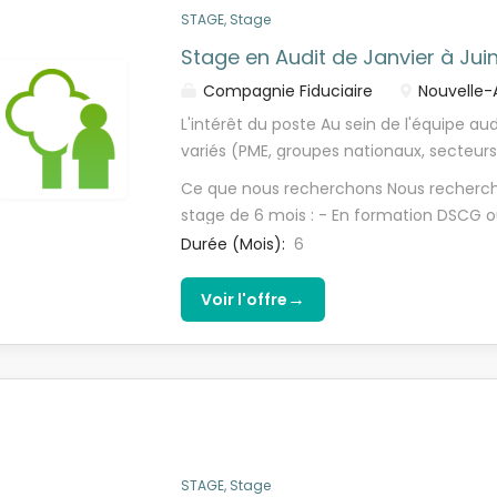
ponctuels en France sont à prévoir, cert
couvrant les méthodologies de contrôle e
STAGE, Stage
réalisés directement dans...
de chaque filière REP ; - Un accompagn
Stage en Audit de Janvier à Jui
collaborateur expérimenté sur chacune 
Compagnie Fiduciaire
Nouvelle-
L'intérêt du poste Au sein de l'équipe au
variés (PME, groupes nationaux, secteurs d
associations). À ce titre, tu participera
Ce que nous recherchons Nous recherch
dossiers d'audit - L'analyse du contrôle 
stage de 6 mois : - En formation DSCG
comptes chez les clients - La découver
curieux(se) et ouvert(e) d'esprit - Moti
Durée (Mois):
6
comptes Tu évolueras dans un environnem
d'apprendre - Intéressé(e) par les métie
modernes, te permettant de développer
comptes Les conditions salariales - Une 
→
Voir l'offre
ajoutée.
par mois
STAGE, Stage