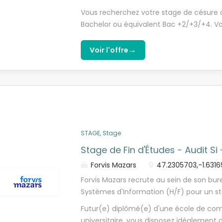
département Gestion d'Actifs à Rennes, 
Vous recherchez votre stage de césure 
partir de janvier 2027. Encadré(e) par d
Bachelor ou équivalent Bac +2/+3/+4. V
une période de formation, vous participe
première expérience en comptabilité. Vou
d'investissement (OPCVM, fonds de privat
adaptable et dynamique. Vous maîtrisez
→
Voir l'offre
de fonds immobiliers (SCPI, OPCI, SCI). 
pour les chiffres. Vous aimez travailler 
mettre en oeuvre nos méthodologies d'au
sens relationnel. Vous recherchez un st
financière et comptable de nos clients : 
une structure à taille humaine qui sait
d'investissement et de fonds immobiliers
leur offrir de belles perspectives d'évolu
gèrent une grande variété d'actifs finan
!
l'évolution du marché - Valorisation de p
formé(e) et encadré(e) par nos auditeur
STAGE, Stage
dynamique !
Stage de Fin d'Études - Audit Si
Forvis Mazars
47.2305703,-1.631
Forvis Mazars recrute au sein de son bu
Systèmes d'Information (H/F) pour un st
partir de janvier 2027. Et si c'était vous 
Futur(e) diplômé(e) d'une école de com
c'est une expérience unique et riche ! No
universitaire, vous disposez idéalement