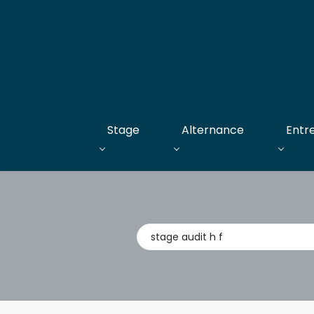
Stage
Alternance
Entr
Métier,
entreprise,
stage,
alternance