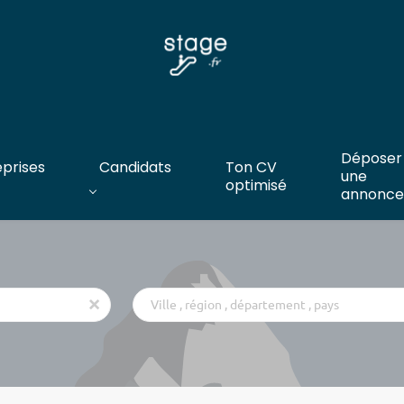
Déposer
eprises
Candidats
Ton CV
une
optimisé
annonce
Ville
x
,
région
,
département
,