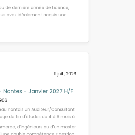
pour une durée de 5 à 6 mois, à
ou de dernière année de Licence,
es responsables de mission et après
ous avez idéalement acquis une
rez à des missions d'audit de fonds
s êtes sérieux(se), rigoureux(se),
e equity, fonds de titrisation) et
 Excel et avez une réelle appétence
Vos travaux vous conduiront à
en équipe et faites preuve de bon
dit et à contrôler l'information
age formateur et souhaitez rejoindre
- Audit légal de fonds
 accompagner ses collaborateurs et
, auprès de sociétés de gestion, qui
tion ? Alors cette offre est pour vous
ciers et immobiliers - Analyse de
ortefeuille Vous serez suivi(e),
11 juil., 2026
s, au sein d'une équipe jeune et
 - Nantes - Janvier 2027 H/F
6906
reau nantais un Auditeur/Consultant
age de fin d'études de 4 à 6 mois à
? Être auditeur chez Forvis Mazars,
merce, d'ingénieurs ou d'un master
tre état d'esprit ? Déployer une
 d'une double compétence « gestion