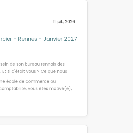
Des événements réguliers : petits-
 n'attends plus, rejoins-nous !
 créer du lien Des activités
ons solidaires pour renforcer notre
11 juil., 2026
ancier - Rennes - Janvier 2027
sein de son bureau rennais des
. Et si c'était vous ? Ce que nous
mation à nos méthodes et outils,
'une école de commerce ou
ions variées d'audit sur un
comptabilité, vous êtes motivé(e),
ure internationale, de PME et
ravail en équipe, faites preuve
gal (commissariat aux comptes) -
iative. Vous avez un excellent
t d'acquisition Encadré(e) par vos
nt. N'attendez plus, postulez !
z grâce à notre principe affirmé de
ecteurs d'activité (Banque,
s serez suivi(e) et encadré(e) dans le