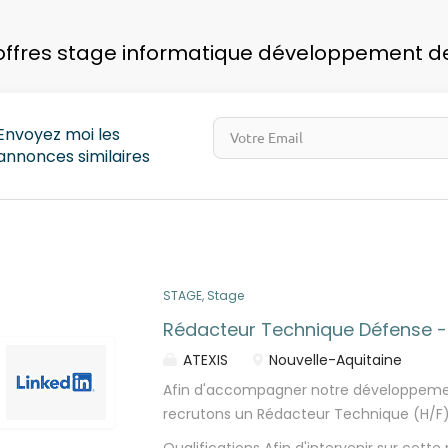
pays
offres stage informatique développement des
Envoyez moi les
annonces similaires
STAGE, Stage
Rédacteur Technique Défense -
ATEXIS
Nouvelle-Aquitaine
Afin d'accompagner notre développemen
recrutons un Rédacteur Technique (H/F
accompagner un client des secteurs aé