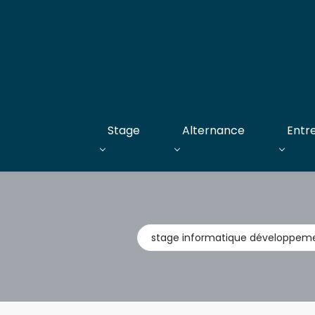
Stage
Alternance
Entr
Métier,
entreprise,
stage,
alternance