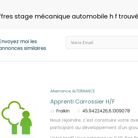
pays
ffres stage mécanique automobile h f trouv
Envoyez moi les
annonces similaires
Alternance, ALTERNANCE
Apprenti Carrossier H/F
Fraikin
45.9422426,6.1309078
Nous rejoindre, c'est construire votre av
participant au développement d'un grou
recherche : Alternant Carrossier - Peintr