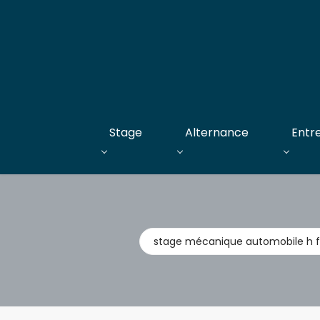
Stage
Alternance
Entr
Métier,
entreprise,
stage,
alternance