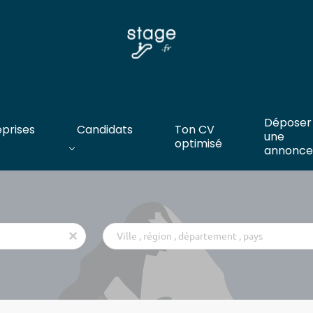
Déposer
eprises
Candidats
Ton CV
une
optimisé
annonce
Ville
x
,
région
,
département
,