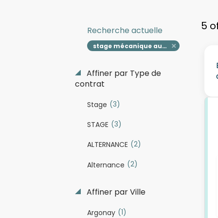
5 o
Recherche actuelle
stage mécanique automobile h f
Affiner par Type de
contrat
(3)
Stage
(3)
STAGE
(2)
ALTERNANCE
(2)
Alternance
Affiner par Ville
(1)
Argonay