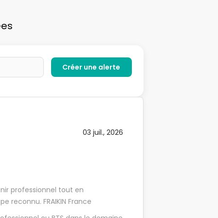
ées
03 juil., 2026
enir professionnel tout en
pe reconnu. FRAIKIN France
e H/F (VUL / Poids Lourds) - 12 mois