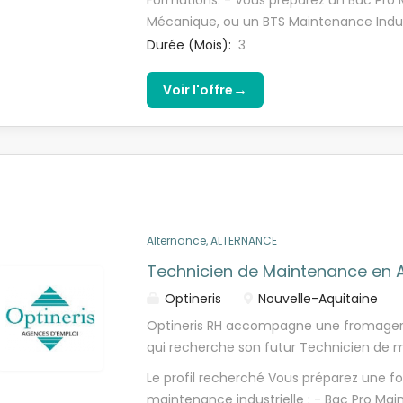
Formations: - Vous préparez un Bac Pro 
comme en curatif. Vos missions seront: 
Mécanique, ou un BTS Maintenance Indu
électrique et mécanique sur les équipeme
ou équivalent. - Intérêt marqué pour le
Durée (Mois):
3
opérations de maintenance préventive et
interventions terrain. Compétences tech
procédures internes et des règles de séc
compréhension de plans mécaniques et
→
Voir l'offre
Participer à l'amélioration continue de la
Connaissances solides en mécanique : 
installations.
alignements, serrage, lubrification. - D
bruits anormaux, vibrations, usure, jeux
Office (Excel et Word) pour le suivi des i
Alternance, ALTERNANCE
Technicien de Maintenance en 
Optineris
Nouvelle-Aquitaine
Optineris RH accompagne une fromagerie
qui recherche son futur Technicien de m
alternance (H/F) pour renforcer son équi
Le profil recherché Vous préparez une f
production moderne, vous serez accomp
maintenance industrielle : - Bac Pro M