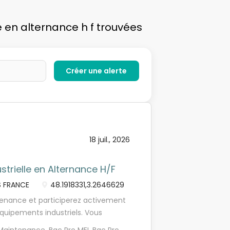
e en alternance h f trouvées
18 juil., 2026
trielle en Alternance H/F
S FRANCE
48.1918331,3.2646629
ntenance et participerez activement
quipements industriels. Vous
tenance mécanique, en préventif