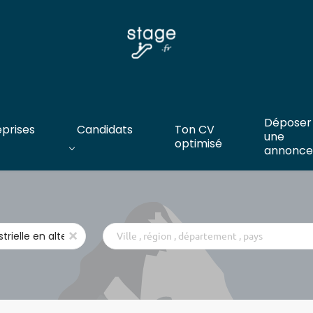
Déposer
eprises
Candidats
Ton CV
une
optimisé
annonce
Ville
x
,
région
,
département
,