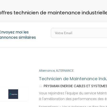
pays
offres technicien de maintenance industriell
Envoyez moi les
annonces similaires
Alternance, ALTERNANCE
Technicien de Maintenance Indus
PRYSMIAN ENERGIE CABLES ET SYSTEME
Vous rejoindrez l'équipe du service Mai
à l'amélioration des performances des é
interviendrez sur des missions de main