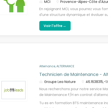
MCI
Provence-Alpes-Côte d'Azu
En rejoignant MCI, vous pourrez vous for
d'une structure dynamique et évoluer sur
Nous faisons partis du groupe Equans au
→
Voir l'offre
Pas encore convaincu(e) ? Nous concevo
performantes dans le domaine du génie c
commerciale et industrielle, pour accom
numérique des bâtiments, des environn
clients. Vous l'aurez compris pour travaill
froid aux yeux ! Dans le cadre d'un cont
recherchonsun/une : Technicien frigorist
Alternance, ALTERNANCE
sein de notre équipe SAV et vous interv
sur des installations en réfrigération :
Technicien de Maintenance - Al
technique (plans, courbes, notices techn
Groupe Lea Nature
46.1638315,-1
de service : maintenance préventive, cura
Nous recherchons pour notre service M
de Maintenance F/H en contrat d'altern
Technicien de Maintenance, tu auras pou
Tu es en formation BTS maintenance ind
différents processus opérationnels, mini