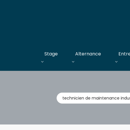
Stage
Alternance
Entr
Métier,
entreprise,
stage,
alternance