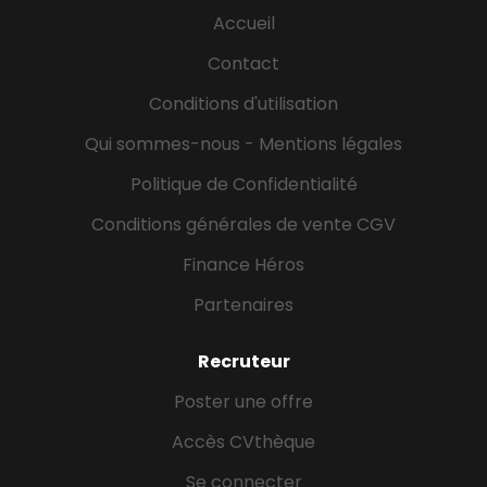
froide, salle pesée) - Réalisation de la maintenance
Accueil
préventive de premier niveau - Suivi...
Contact
Conditions d'utilisation
Qui sommes-nous - Mentions légales
Politique de Confidentialité
Conditions générales de vente CGV
Finance Héros
Partenaires
Recruteur
Poster une offre
Accès CVthèque
Se connecter