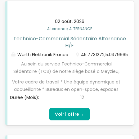
commerciales et salons professionnels.
02 août, 2026
Alternance, ALTERNANCE
Technico-Commercial Sédentaire Alternance
H/F
Wurth Elektronik France
45.7731272,5.0379665
Au sein du service Technico-Commercial
Sédentaire (TCS) de notre siège basé à Meyzieu,
nous ouvrons deux postes de Technico-
Votre cadre de travail * Une équipe dynamique et
commercial H/F en alternance, plutôt orientés
accueillante * Bureaux en open-space, espaces
prospection pour développer notre portefeuille
dédiés à la restauration et au sport * Tickets
Durée (Mois):
12
clients et accompagner l'équipe sur les activités
restaurant (valeur faciale : 12,10€) * Contrat
quotidiennes. Après une première phase dédiée à
d'apprentissage 35h * Participation +
→
Voir l'offre
la prospection, vous monterez progressivement en
intéressement au bénéfice * CSE (chèques
compétence pour intervenir en support des
vacances, tickets KDEOS, possibilités de
commerciaux sur les demandes entrantes et le
commandes et réductions diverses) Votre profil *
suivi client. * Prospection commerciale : contacter