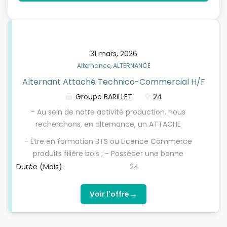
31 mars, 2026
Alternance, ALTERNANCE
Alternant Attaché Technico-Commercial H/F
Groupe BARILLET
24
- Au sein de notre activité production, nous
recherchons, en alternance, un ATTACHE
TECHNICO-COMMERCIAL (H/F). Missions : · Découvrir
- Être en formation BTS ou Licence Commerce
la situation du marché en menant une veille
produits filière bois ; - Posséder une bonne
permanente autour de nos produits et de nos
capacité d'écoute et d'analyse pour identifier au
Durée (Mois):
24
confrères ; · Aider à la commercialisation de
mieux les besoins des clients ; - Être dynamique,
sciages brut et raboté résineux ; · Conseiller les
autonome, persuasif et faire preuve d'aisance
→
Voir l'offre
clients et assurer des visites pour promouvoir nos
relationnelle ; - Être titulaire du permis B. Ref:
produits ; · Rendre compte de ses activités aux
ol24s6r5ei
responsables des ventes ; · Participer aux réunions