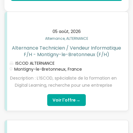
05 août, 2026
Alternance, ALTERNANCE
Alternance Technicien / Vendeur Informatique
F/H - Montigny-le-Bretonneux (F/H)
ISCOD ALTERNANCE
Montigny-le-Bretonneux, France
Description : L’ISCOD, spécialiste de la formation en
Digital Learning, recherche pour une entreprise
spécialisée dans la vente de matériel informatique,
un(e)Technicien / Vendeur Informatique F/H à
→
Voir l'offre
Montigny le Bretonneux en contrat d'apprentissage,
pour préparer l’une de nos formations diplômantes
reconnues par l'Etat de niveau 5 à niveau 7 (Bac+2,
Bachelor/Bac+3 ou Mastère/Bac+5). Choisissez