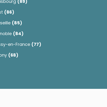
asbourg
(89)
st
(86)
seille
(85)
noble
(84)
ssy-en-France
(77)
ony
(68)