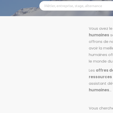
Métier,
entreprise,
stage,
alternance
Vous avez le
humaines
s
offrons de 
avoir la mei
humaines off
le monde du 
Les
offres 
ressources
assistant d
humaines
...
Vous cherch