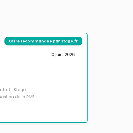
10 juin, 2026
trat : Stage
Gestion de la PME
u équivalent.
a stagiaire
tion administrative
ocuments. Mise à
inistratifs.