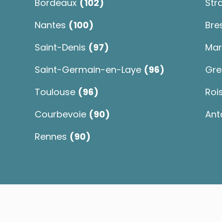
Bordeaux
(102)
Str
Nantes
(100)
Bre
Saint-Denis
(97)
Mar
Saint-Germain-en-Laye
(96)
Gre
Toulouse
(96)
Roi
Courbevoie
(90)
Ant
Rennes
(90)