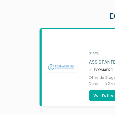
D
STAGE
ASSISTANTE
FORMAPRO 
Offre de Stage
Durée : 1 à 2 
(GPME), BTS S
Voir l'offre
Missions Sous 
participera au
Accueil télép
jour des bases 