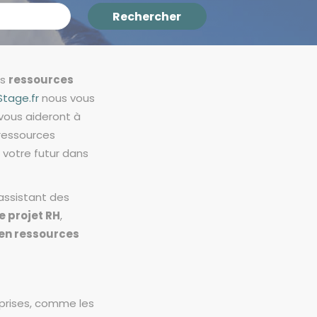
Rechercher
Rechercher
es
ressources
Stage.fr
nous vous
 vous aideront à
 ressources
 votre futur dans
assistant des
 projet RH
,
 en ressources
prises, comme les