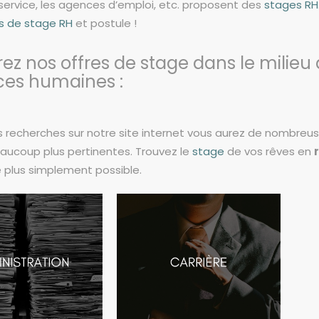
service, les agences d’emploi, etc. proposent des
stages RH
es de stage RH
et postule !
ez nos offres de stage dans le milieu
ces humaines :
vos recherches sur notre site internet vous aurez de nombreu
ucoup plus pertinentes. Trouvez le
stage
de vos rêves en
e plus simplement possible.