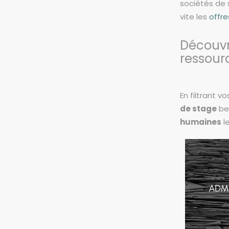
sociétés de 
vite les
offr
Découvr
ressour
En filtrant 
de stage
bea
humaines
l