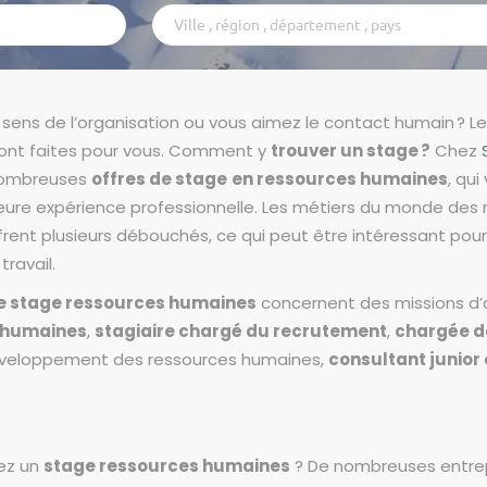
Ville
,
région
,
département
 sens de l’organisation ou vous aimez le contact humain ? L
,
pays
ont faites pour vous. Comment y
trouver un stage ?
Chez
nombreuses
offres de stage
en ressources humaines
, qui
lleure expérience professionnelle. Les métiers du monde des
rent plusieurs débouchés, ce qui peut être intéressant pour
travail.
de stage ressources humaines
concernent des missions d’
 humaines
,
stagiaire chargé du recrutement
,
chargée de
éveloppement des ressources humaines,
consultant junior
ez un
stage ressources humaines
? De nombreuses entre