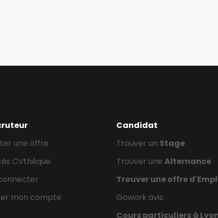
cruteur
Candidat
ter une offre
Trouver un
Stage
cès CVthèque
Trouver une
Alternance
connecter
Trouver une offre d'Empl
éer mon compte
Gowork avis
Cours particuliers à Lyo