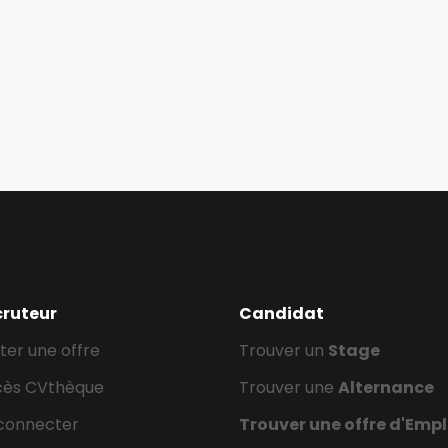
cruteur
Candidat
ter une offre
Trouver un
Stage
cès CVthèque
Trouver une
Alternance
connecter
Trouver une offre d'Empl