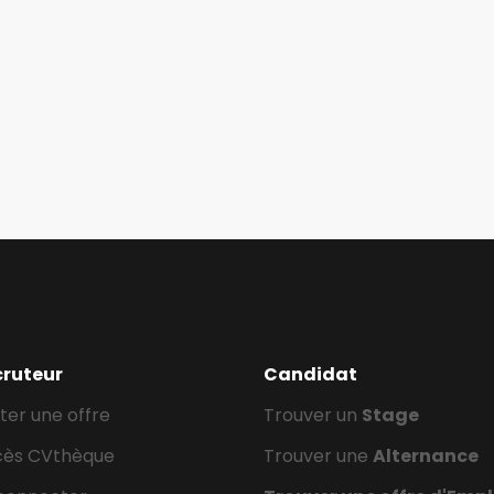
cruteur
Candidat
ter une offre
Trouver un
Stage
cès CVthèque
Trouver une
Alternance