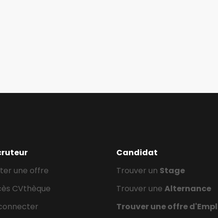
cruteur
Candidat
ter une offre
Trouver un
Stage
cès CVthèque
Trouver une
Alternance
connecter
Trouver une offre d'Empl