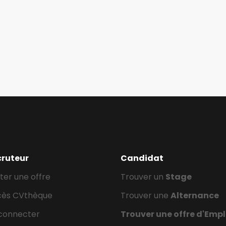
cruteur
Candidat
ter une offre
Trouver un
Stage
cès CVthèque
Trouver une
Alternance
connecter
Trouver une offre d'Empl