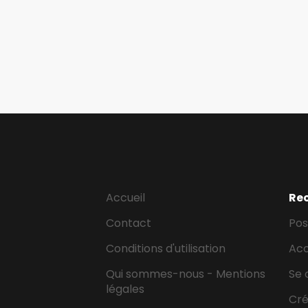
Accueil
Re
Contact
Pos
Conditions d'utilisation
Ac
Qui sommes-nous - Mentions
Se 
légales
Cr