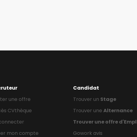
cruteur
Candidat
ter une offre
Trouver un
Stage
cès CVthèque
Trouver une
Alternance
connecter
Trouver une offre d'Empl
éer mon compte
Gowork avis