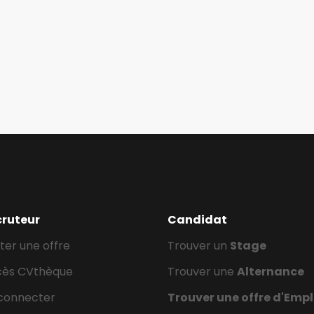
cruteur
Candidat
ter une offre
Trouver un
Stage
cès CVthèque
Trouver une
Alternance
connecter
Trouver une offre d'Empl