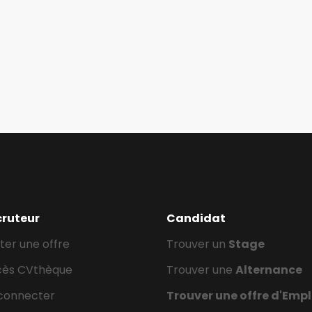
cruteur
Candidat
ter une offre
Trouver un
Stage
cès CVthèque
Trouver une
Alternance
connecter
Trouver une offre d'Empl