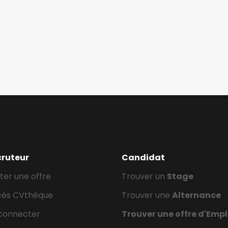
cruteur
Candidat
ter une offre
Trouver un
Stage
cès CVthèque
Trouver une
Alternance
connecter
Trouver une offre d'Empl