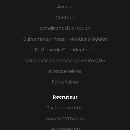
collective).Notre ambition est de devenir un acteur
Accueil
de référence sur le marché des professionnels et
des entreprises.Les recrutements de Gan
Contact
Assurances reposent sur une politique de
Conditions d'utilisation
recrutement inclusive et diversifiée ainsi que sur le
respect fondamental du...
Qui sommes-nous - Mentions légales
Politique de Confidentialité
Conditions générales de vente CGV
Finance Héros
Partenaires
Recruteur
Poster une offre
Accès CVthèque
Se connecter