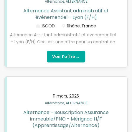
Alternance, ALTERNANCE
Alternance Assistant administratif et
événementiel - Lyon (F/H)
ISCOD
Rhône, France
Alternance Assistant administratif et événementiel
- Lyon (F/H) Ceci est une offre pour un contrat en
ALTERNANCE. Vous devez être titulaire d’un
BACCALAUREAT et remplir les critères d’éligibilité.
→
Voir l'offre
Qui sommes-nous ?L’ISCOD, spécialiste de la
formation en Digital Learning, recherche pour son
entreprise partenaire, spécialisée dans la
production de spectacles, son Assistant
administratif, événementiel et communication, en
11 mars, 2025
contrat d'apprentissage, pour préparer l’une de nos
Alternance, ALTERNANCE
formations diplômantes reconnues par l'Etat de
Alternance - Souscription Assurance
niveau 5 à niveau 7 (Bac+2, Bachelor/Bac+3 ou
immeuble/PNO - Mérignac H/F
Mastère/Bac+5). Optez pour l’alternance nouvelle
(Apprentissage/Alternance)
génération avec l'ISCOD !ProfilVous êtes