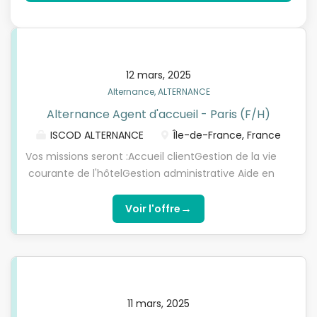
12 mars, 2025
Alternance, ALTERNANCE
Alternance Agent d'accueil - Paris (F/H)
ISCOD ALTERNANCE
Île-de-France, France
Vos missions seront :Accueil clientGestion de la vie
courante de l'hôtelGestion administrative Aide en
salle Missions non exhaustive L'ISCOD, spécialiste de
la formation en Digital Learning, recherche pour
→
Voir l'offre
son entreprise partenaire, un(e) Agent d'accueil -
Réceptionniste en contrat d'apprentissage, pour
préparer l'une de nos formations diplômantes
reconnues par l'Etat de niveau 5 à niveau 7 (Bac+2,
Bachelor/Bac+3 ou Mastère/Bac+5). Choisissez
11 mars, 2025
l'alternance nouvelle génération avec l'ISCOD !