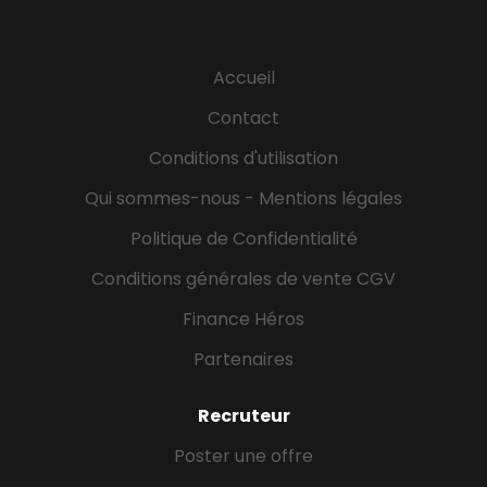
sites internet et aux réseaux sociaux. Participer au
développement de la visibilité en ligne grâce à des
actions de référencement naturel (SEO). Assurer le
Accueil
suivi des demandes clients et contribuer à leur
satisfaction. Participer aux actions commerciales
Contact
et aux campagnes d'acquisition. Animer les
Conditions d'utilisation
communautés sur les réseaux sociaux. Contribuer
à...
Qui sommes-nous - Mentions légales
Politique de Confidentialité
Conditions générales de vente CGV
Finance Héros
Partenaires
Recruteur
Poster une offre