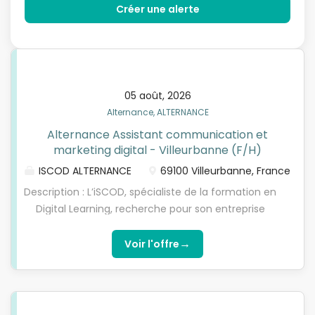
05 août, 2026
Alternance, ALTERNANCE
Alternance Assistant communication et
marketing digital - Villeurbanne (F/H)
ISCOD ALTERNANCE
69100 Villeurbanne, France
Description : L’iSCOD, spécialiste de la formation en
Digital Learning, recherche pour son entreprise
partenaire, une mutuelle, un(e) Assistant(e)
communication et marketing en contrat
→
Voir l'offre
d'apprentissage, pour préparer l’une de nos
formations diplômantes reconnues par l'Etat de
niveau 6 à niveau 7 (Bachelor/Bac+3 ou
Mastère/Bac+5). Choisissez l’alternance nouvelle